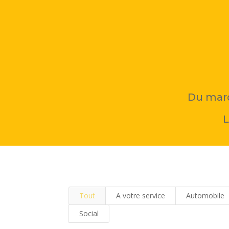
Du mard
L
Tout
A votre service
Automobile
Social