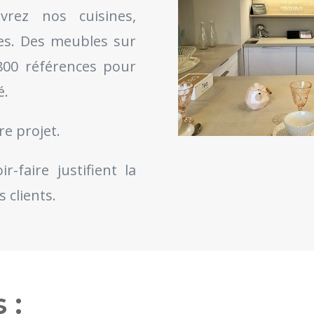
vrez nos cuisines,
es. Des meubles sur
800 références pour
é.
re projet.
-faire justifient la
 clients.
 :