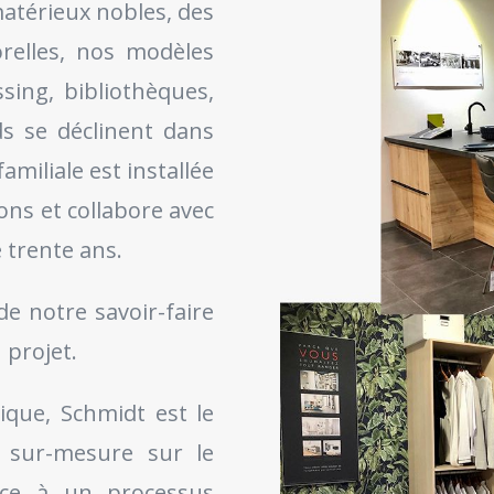
matérieux nobles, des
elles, nos modèles
ssing, bibliothèques,
s se déclinent dans
amiliale est installée
ons et collabore avec
 trente ans.
de notre savoir-faire
 projet.
ique, Schmidt est le
i sur-mesure sur le
âce à un processus