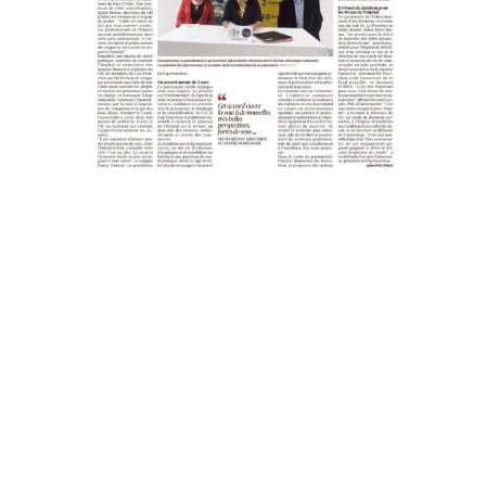
Halloween à Cap Fourchon
Le 31 octobre 2023, de 14h à 17h, l’atmosphère
ensorcelante d’Halloween a envahi Cap Fourchon
grâce à l’événement organisé par l’Association des
Commerçants. L’Arl’Hôtel, situé au cœur de la ville, a
été le théâtre d’un après-midi mémorable. Petits et
grands ont pu vivre une expérience à la fois terrifiante