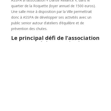
ASSPA à l’association « Danse Reliance », dans le
quartier de la Roquette (loyer annuel de 1500 euros).
Une salle mise à disposition par la Ville permettrait
donc à ASSPA de développer ses activités avec un
public senior autour d’ateliers d’équilibre et de
prévention des chutes.
Le principal défi de l’association
sport santé du pays d’Arles :
Permettre à tous l’accès à la
pratique d’activité physique
Leur vocabulaire :
Bienveillance Maintien de l’autonomie
Mixité Lien social
Entraide Partage
Dépassement de soi Inclusion
Vivre ensemble Tous différents
Leurs publics :