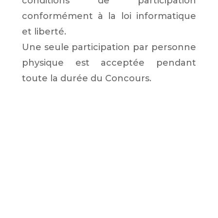
conditions de participation
conformément à la loi informatique
et liberté.
Une seule participation par personne
physique est acceptée pendant
toute la durée du Concours.
Sont exclus de toute participation au
concours les membres de
l’association CAP FOURCHON.
Article 3 -Dates du concours
– date de début du concours : 27
novembre 2021 à 9h
– date de fin du concours : 04
décembre 2021 à 17h